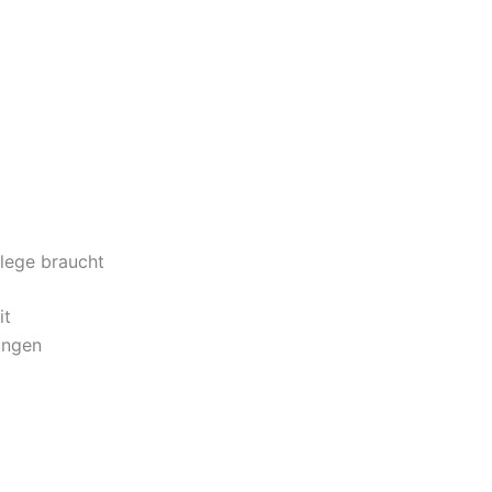
flege braucht
it
ungen