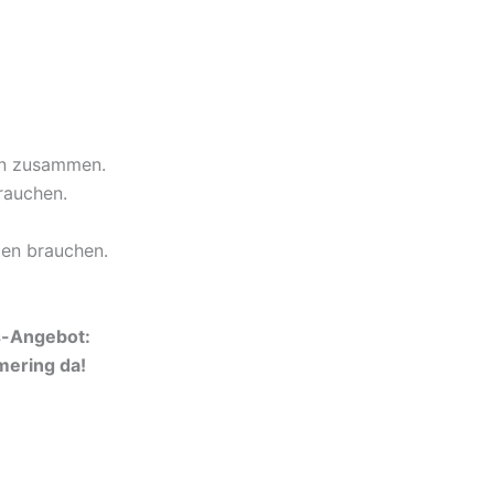
ten zusammen.
rauchen.
den brauchen.
s-Angebot:
mering da!