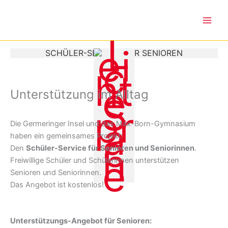
Zum
Inhalt
springen
SCHÜLER-SERVICE FÜR SENIOREN
Unterstützung im Alltag
Die Germeringer Insel und das Max-Born-Gymnasium
haben ein gemeinsames Projekt:
Den
Schüler-Service für Senioren und Seniorinnen
.
Freiwillige Schüler und Schülerinnen unterstützen
Senioren und Seniorinnen.
Das Angebot ist kostenlos!
Unterstützungs-Angebot für Senioren: